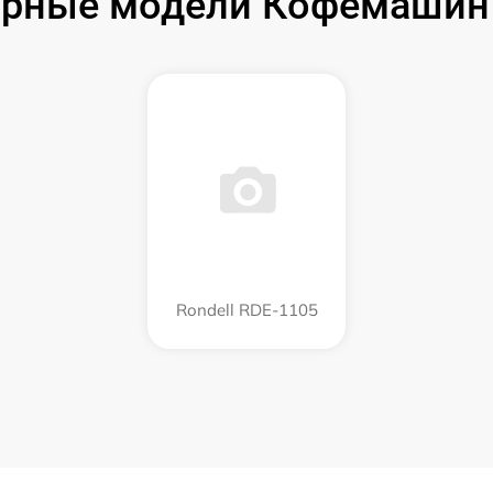
рные модели Кофемашин 
Rondell RDE-1105