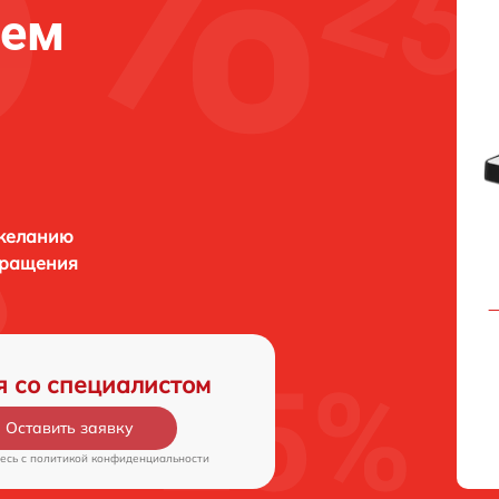
нем
 желанию
бращения
я со специалистом
Оставить заявку
есь c
политикой конфиденциальности